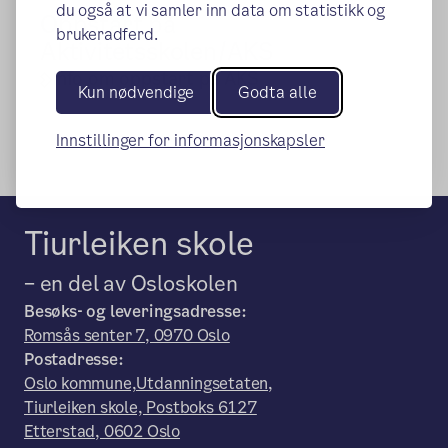
du også at vi samler inn data om statistikk og
Oppstart på
brukeradferd.
Aktivitetsskolen/AKS
Info om oppstart på AKS
Kun nødvendige
Godta alle
Innstillinger for informasjonskapsler
Tiurleiken skole
– en del av Osloskolen
Besøks- og leveringsadresse:
Romsås senter 7, 0970 Oslo
Postadresse:
Oslo kommune,Utdanningsetaten,
Tiurleiken skole, Postboks 6127
Etterstad, 0602 Oslo