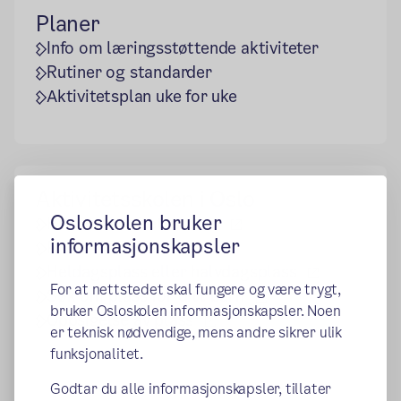
Planer
Info om læringsstøttende aktiviteter
Rutiner og standarder
Aktivitetsplan uke for uke
Aktivitetsskolen i Oslo
Osloskolen bruker
(ekstern lenke)
Hva er Aktivitetsskolen
informasjonskapsler
(ekstern lenke)
Priser
(ekstern le
Heldagsplass eller halvdagsplass
For at nettstedet skal fungere og være trygt,
(ekstern lenke)
Søk om plass for ditt barn
bruker Osloskolen informasjonskapsler. Noen
(ekstern lenke)
Oppsigelse av plass
er teknisk nødvendige, mens andre sikrer ulik
funksjonalitet.
Godtar du alle informasjonskapsler, tillater