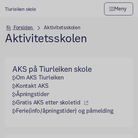
Meny
Tiurleiken skole
Hovedseksjon
Forsiden
Aktivitetsskolen
Aktivitetsskolen
AKS på Tiurleiken skole
Om AKS Tiurleiken
Kontakt AKS
Åpningstider
(ekstern lenke)
Gratis AKS etter skoletid
Ferie(info/åpningstider) og påmelding